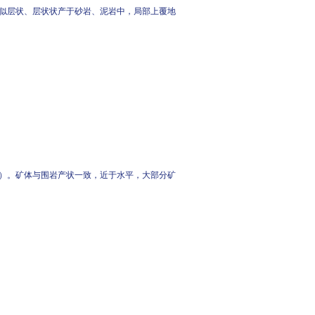
似层状、层状状产于砂岩、泥岩中，局部上覆地
4）。矿体与围岩产状一致，近于水平，大部分矿
。