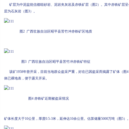
矿层为中泥盆统信都组砂岩、泥岩夹灰岩及赤铁矿层（图2）。其中赤铁矿层呈
层为石灰岩（图3）。
图2 广西壮族自治区昭平县苦竹冲赤铁矿区地质
图3 广西壮族自治区昭平县苦竹冲赤铁矿特征
该矿1958年曾开采，目前当地群众盗采严重，好在已因盗采而揭露了矿体（图
体已裸地表，便于露天开采。
图4 赤铁矿近期被盗采情况
矿体长度大于10公里，厚度0.5-3米，延伸达10余公里。估算储量5000万吨（图5）