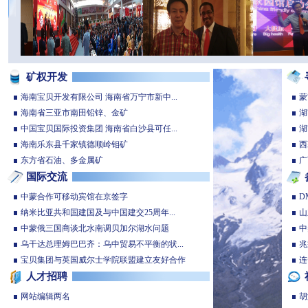
矿权开发
海南宝贝开发有限公司 海南省万宁市新中...
蒙
海南省三亚市南田铅锌、金矿
湖
中国宝贝国际投资集团 海南省白沙县可任...
湖
海南乐东县千家镇德顺岭钼矿
西
东方省石油、多金属矿
广
国际交流
中蒙合作可移动宾馆在京签字
D
纳米比亚共和国建国及与中国建交25周年...
山
中蒙俄三国商谈北水南调贝加尔湖水问题
中
乌干达总理姆巴巴齐：乌中贸易不平衡的状...
兆
宝贝集团与英国威尔士学院联盟建立友好合作
连
人才招聘
网站编辑两名
胡