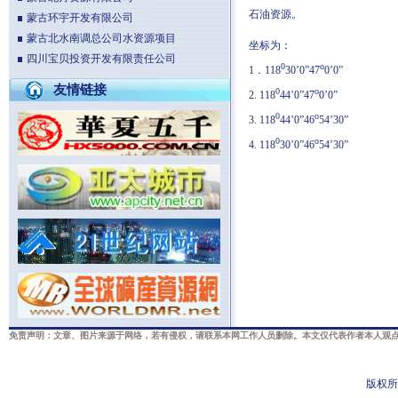
石油资源。
蒙古环宇开发有限公司
蒙古北水南调总公司水资源项目
坐标为：
四川宝贝投资开发有限责任公司
0
o
1．118
30’0”47
0’0”
友情链接
0
o
2. 118
44’0”47
0’0”
0
o
3. 118
44’0”46
54’30”
0
o
4. 118
30’0”46
54’30”
免责声明：文章、图片来源于网络，若有侵权，请联系本网工作人员删除。本文仅代表作者本人观点
版权所