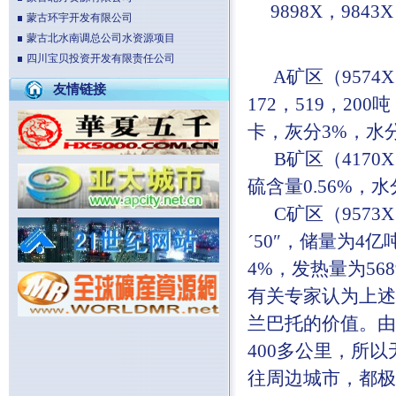
9898X，9843
蒙古环宇开发有限公司
蒙古北水南调总公司水资源项目
四川宝贝投资开发有限责任公司
A矿区（9574X）
友情链接
172，519，20
卡，灰分3%，水分
B矿区（4170X
硫含量0.56%，
C矿区（9573X）
´50″，储量为4亿
4%，发热量为568
有关专家认为上述
兰巴托的价值。由
400多公里，所
往周边城市，都极