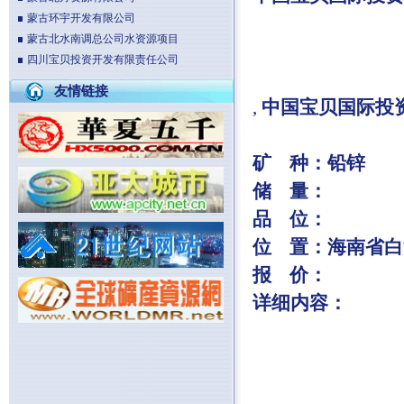
蒙古环宇开发有限公司
蒙古北水南调总公司水资源项目
四川宝贝投资开发有限责任公司
友情链接
,
中国宝贝国际投
矿
种：铅锌
储
量：
品
位：
位
置：海南省白
报
价：
详细内容：