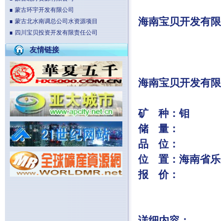
蒙古环宇开发有限公司
海南宝贝开发有限
蒙古北水南调总公司水资源项目
四川宝贝投资开发有限责任公司
友情链接
海南宝贝开发有限
矿
种：钼
储
量：
品
位：
位
置：海南省乐
报
价：
详细内容：