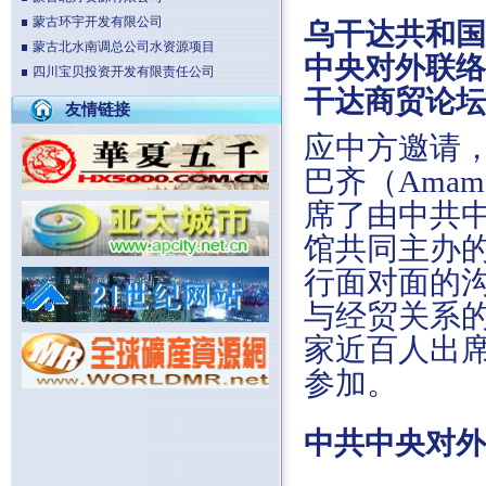
蒙古环宇开发有限公司
乌干达共和国
蒙古北水南调总公司水资源项目
中央对外联络
四川宝贝投资开发有限责任公司
干达商贸论坛
友情链接
应中方邀请，
巴齐（Amam
席了由中共
馆共同主办
行面对面的
与经贸关系
家近百人出
参加。
中共中央对外