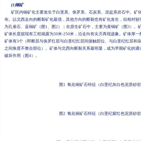
(1)
铜矿
矿区内铜矿化主要发生于白垩系、侏罗系、石炭系、泥盆系岩石中。矿化
布。以北西走向的断裂矿化最强，其他方向的断裂也有矿化发生，但相对较
为孔雀石、蓝铜矿（图1、图2）；在原生矿石中，主要为黄铜矿（图3）。矿石中含
矿体长度据现有工程揭露为50米-250米，沿走向有尖灭再现迹象。矿体厚一般在0
矿体有3个（即断层与侏罗红层与白垩纪红层间接触部位、与白垩纪红层和
之间角度不整合部位）。矿体与北西向断裂关系最明显，成为早期矿化的通
破坏作用（图4）。
图1 氧化铜矿石特征（白垩纪灰白色泥质砂
图2 氧化铜矿石特征（白垩纪紫红色泥质砂