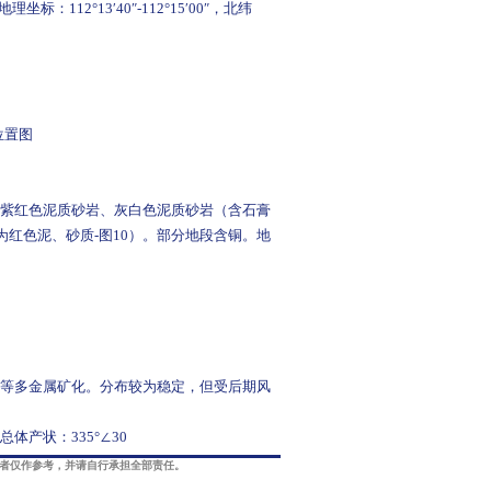
2°13′40″-112°15′00″，北纬
位置图
紫红色泥质砂岩、灰白色泥质砂岩（含石膏
红色泥、砂质-图10）。部分地段含铜。地
等多金属矿化。分布较为稳定，但受后期风
体产状：335°∠30
读者仅作参考，并请自行承担全部责任。