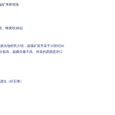
锰矿考察现场
状、蜂窝状)特征
当地村民介绍：该煤矿曾开采于20世纪60
灰分较高，硫磷含量不高。停采的原因是井口
采遗址（矸石堆）