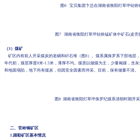
图6 宝贝集团卞总在湖南省衡阳灯草坪钴铁
图7 湖南省衡阳灯草坪钴铁锰矿体中矿石(皮壳
（3）煤矿
矿区内有前人开采煤炭的老硐和矸石堆（图8）。煤系属侏罗系下部地层，据
年代初，煤层厚度0米-1.5米，薄厚不均。煤质以烟煤为主，少量褐煤，含
和地面塌陷，地下尚有煤炭，但因安全因素而停采。目前，保有储量不清。
图8 湖南省衡阳灯草坪侏罗纪煤系清朝时期开
二、
官岭铜矿区
1.
踏勘矿区基本情况