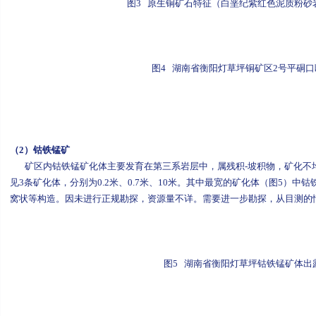
图3 原生铜矿石特征（白垩纪紫红色泥质粉砂
图4 湖南省衡阳灯草坪铜矿区2号平硐
（2）钴铁锰矿
矿区内钴铁锰矿化体主要发育在第三系岩层中，属残积-坡积物，矿化不均
见3条矿化体，分别为0.2米、0.7米、10米。其中最宽的矿化体（图5）中
窝状等构造。因未进行正规勘探，资源量不详。需要进一步勘探，从目测的
图5 湖南省衡阳灯草坪钴铁锰矿体出