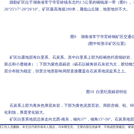
踏勘矿区位于湖南省常宁市官岭镇东北约1.5公里的铜钱崖一带（图9）。地理坐标：11
26°25′17″-26°26′10″。矿区最高海拔280米，属低山丘陵，地形地伏不大。
图9 湖南省常宁市官岭铜矿区交通
(图中矩形示矿区位置)
矿区出露地层有白垩系、石炭系。其中白垩系上部为棕褐色钙质细砂岩、
斑点和小透镜体）；下部为紫色底砾岩（砾石以棱角状石灰岩为主，胶结物为
层分布较为稳定，但受古地形影响局部直接覆盖在石炭系地泥盆系之上。
图10 白垩纪底砾岩特征
石炭系上部为青灰色厚层灰岩，下部为黄色泥质页岩。局部含铜、铅、锌
化剥蚀，厚度变化较大。
矿区白垩系地层总体走向北西-南东，倾向37°，倾角15°-50°。石炭系地层总
网工作人员删除。本文仅代表作者本人观点，与本网无关。 文章内容仅供参考，不构成投资建议。请