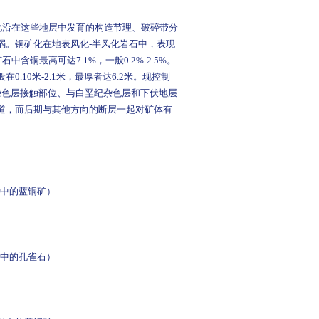
沿在这些地层中发育的构造节理、破碎带分
弱。铜矿化在地表风化-半风化岩石中，表现
铜最高可达7.1%，一般0.2%-2.5%。
.10米-2.1米，最厚者达6.2米。现控制
杂色层接触部位、与白垩纪杂色层和下伏地层
道，而后期与其他方向的断层一起对矿体有
岩中的蓝铜矿）
岩中的孔雀石）