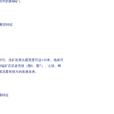
岩中的黄铜矿）
口断层特征
匀。含矿岩系出露宽度可达150米。地表可
钴铁锰矿石呈皮壳状（图6、图7）、土状、蜂
情况看有很大的发展未来。
露特征