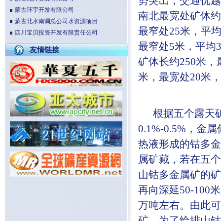
势突出，交通优越
蒙古环宇开发有限公司
南北最宽处矿体约3
蒙古北水南调总公司水资源项目
最窄处25米，平均
四川宝贝投资开发有限责任公司
最窄处5米，平均3
友情链接
矿体长约250米，
米，最宽处20米，
根据五个露天矿体
0.1%-0.5%
热液形成的钴多金
属矿藏，若在五个
山钴多金属矿的矿
再向深延50-10
万吨左右。由此可
矿，为了给排山钴