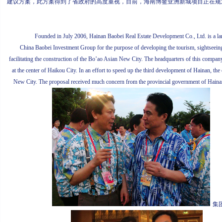
建议方案，此方案得到了省政府的高度重视，目前，海南博鳌亚洲新城项目正在规
Founded in July 2006, Hainan Baobei Real Estate Development Co., Ltd. is a large r
China Baobei Investment Group for the purpose of developing the tourism, sightseeing 
facilitating the construction of the Bo’ao Asian New City. The headquarters of this company
at the center of Haikou City. In an effort to speed up the third development of Hainan, t
New City. The proposal received much concern from the provincial government of Hainan
集