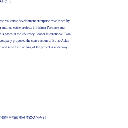
划之中。
eal estate development enterprise established by
and real estate projects in Hainan Province and
 is based in the 26-storey Baobei International Plaza
he company proposed the construction of Bo’ao Asian
 and now the planning of the project is underway.
团领导与海南省长罗保铭的合影