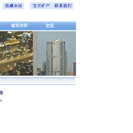
领导关怀
交流
导
8-04