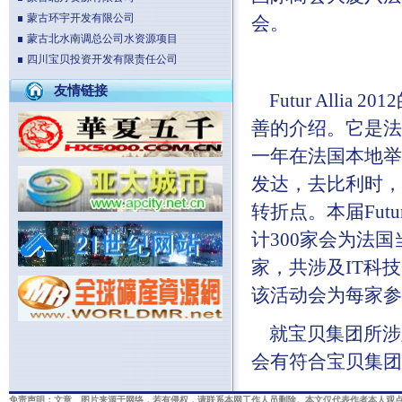
蒙古环宇开发有限公司
会。
蒙古北水南调总公司水资源项目
四川宝贝投资开发有限责任公司
友情链接
Futur Allia 
善的介绍。它是法
一年在法国本地举
发达，去比利时，
转折点。本届Futu
计300家会为法
家，共涉及IT科
该活动会为每家参
就宝贝集团所涉及到
会有符合宝贝集团
免责声明：文章、图片来源于网络，若有侵权，请联系本网工作人员删除。本文仅代表作者本人观点