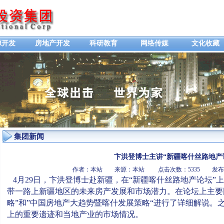
源开发
房地产开发
科研教育
网络传媒
文化收藏
集团新闻
卞洪登博士主讲“新疆喀什丝路地产
作者：本站 来源：本站 点击次数：5335 发布时间
4月29日，卞洪登博士赴新疆，在“新疆喀什丝路地产论坛”
带一路上新疆地区的未来房产发展和市场潜力。在论坛上主要
略”和”中国房地产大趋势暨喀什发展策略“进行了详细解说。
上的重要遗迹和当地产业的市场情况。